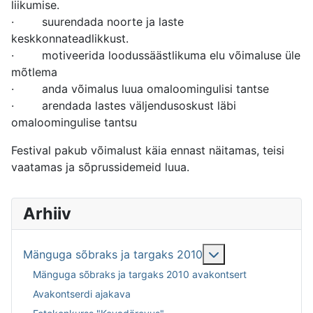
liikumise.
· suurendada noorte ja laste
keskkonnateadlikkust.
· motiveerida loodussäästlikuma elu võimaluse üle
mõtlema
· anda võimalus luua omaloomingulisi tantse
· arendada lastes väljendusoskust läbi
omaloomingulise tantsu
Festival pakub võimalust käia ennast näitamas, teisi
vaatamas ja sõprussidemeid luua.
Arhiiv
Lisa sellest: Män
Mänguga sõbraks ja targaks 2010
Mänguga sõbraks ja targaks 2010 avakontsert
Avakontserdi ajakava