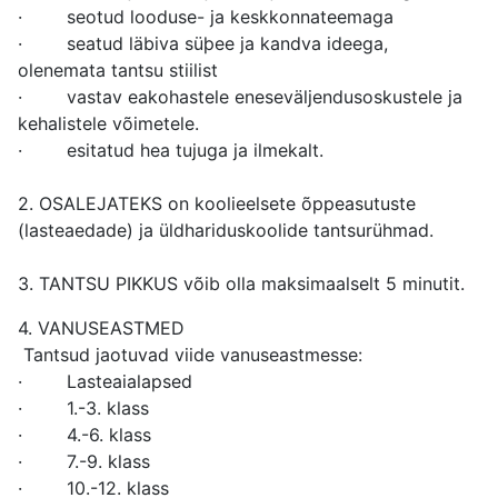
· seotud looduse- ja keskkonnateemaga
· seatud läbiva süþee ja kandva ideega,
olenemata tantsu stiilist
· vastav eakohastele eneseväljendusoskustele ja
kehalistele võimetele.
· esitatud hea tujuga ja ilmekalt.
2. OSALEJATEKS on koolieelsete õppeasutuste
(lasteaedade) ja üldhariduskoolide tantsurühmad.
3. TANTSU PIKKUS võib olla maksimaalselt 5 minutit.
4. VANUSEASTMED
Tantsud jaotuvad viide vanuseastmesse:
· Lasteaialapsed
· 1.-3. klass
· 4.-6. klass
· 7.-9. klass
· 10.-12. klass