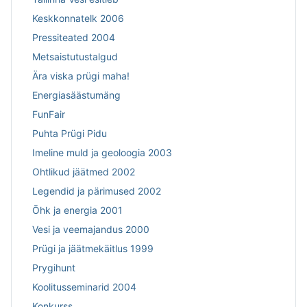
Keskkonnatelk 2006
Pressiteated 2004
Metsaistutustalgud
Ära viska prügi maha!
Energiasäästumäng
FunFair
Puhta Prügi Pidu
Imeline muld ja geoloogia 2003
Ohtlikud jäätmed 2002
Legendid ja pärimused 2002
Õhk ja energia 2001
Vesi ja veemajandus 2000
Prügi ja jäätmekäitlus 1999
Prygihunt
Koolitusseminarid 2004
Konkurss