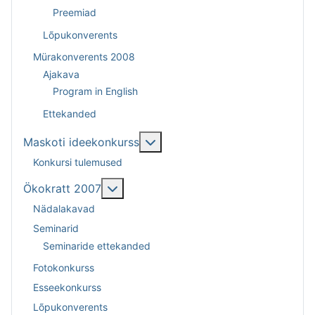
Preemiad
Lõpukonverents
Mürakonverents 2008
Ajakava
Program in English
Ettekanded
Lisa sellest: Maskoti ideekonk
Maskoti ideekonkurss
Konkursi tulemused
Lisa sellest: Ökokratt 2007
Ökokratt 2007
Nädalakavad
Seminarid
Seminaride ettekanded
Fotokonkurss
Esseekonkurss
Lõpukonverents