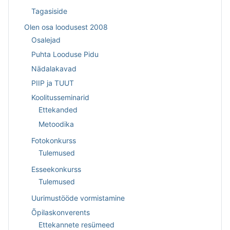
Tagasiside
Olen osa loodusest 2008
Osalejad
Puhta Looduse Pidu
Nädalakavad
PIIP ja TUUT
Koolitusseminarid
Ettekanded
Metoodika
Fotokonkurss
Tulemused
Esseekonkurss
Tulemused
Uurimustööde vormistamine
Õpilaskonverents
Ettekannete resümeed