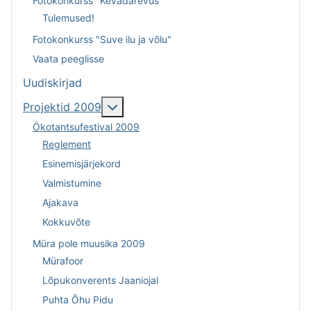
Fotokonkurss "Kevadärevus"
Tulemused!
Fotokonkurss "Suve ilu ja võlu"
Vaata peeglisse
Uudiskirjad
Lisa sellest: Projektid 2009
Projektid 2009
Ökotantsufestival 2009
Reglement
Esinemisjärjekord
Valmistumine
Ajakava
Kokkuvõte
Müra pole muusika 2009
Mürafoor
Lõpukonverents Jaaniojal
Puhta Õhu Pidu