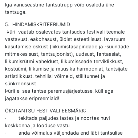
Iga vanuseastme tantsutrupp võib osaleda ühe
tantsuga.
5. HINDAMISKRITEERIUMID
Þürii vaatab osalevates tantsudes festivali teemale
vastavust, eakohasust, üldist esteetilisust, lavaruumi
kasutamise oskust (liikumistasapindade ja -suundade
mitmekesisust, tantsujoonist), uudsust, fantaasiat,
liikumisrütmi vaheldust, liikumisseade terviklikkust,
kostüümi, liikumise ja muusika harmooniat, tantsijate
artistlikkust, tehnilisi võimeid, stiilitunnet ja
sünkroonsust.
Þürii ei sea tantse paremusjärjestusse, küll aga
jagatakse eripreemiaid!
ÖKOTANTSU FESTIVALI EESMÄRK:
· tekitada paljudes lastes ja noortes huvi
keskkonna ja looduse vastu
· anda võimalus väljendada end läbi tantsulise