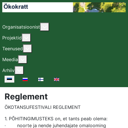
Lisa sellest: Organisatsioonist
Organisatsioonist
Lisa sellest: Projektid
Projektid
Lisa sellest: Teenused
Teenused
Lisa sellest: Meedia
Meedia
Lisa sellest: Arhiiv
Arhiiv
Vali keel
Reglement
ÖKOTANSUFESTIVALI REGLEMENT
1. PÕHITINGIMUSTEKS on, et tants peab olema:
· noorte ja nende juhendajate omalooming