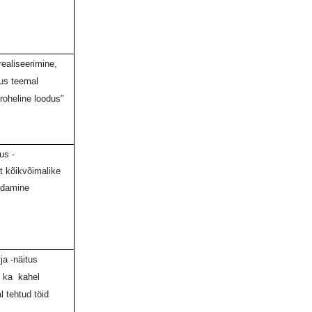
realiseerimine,
lus teemal
roheline loodus"
us -
t kõikvõimalike
rdamine
ja -näitus
 ka kahel
l tehtud töid