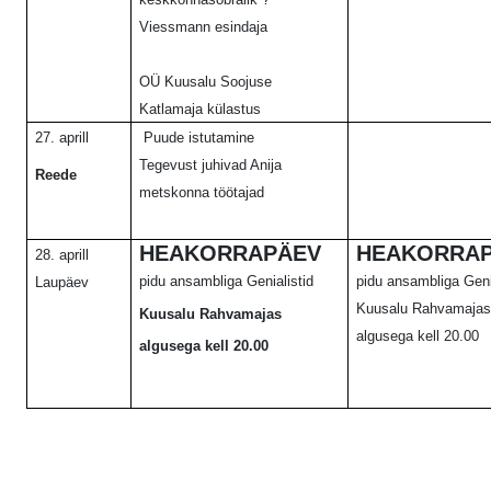
Viessmann esindaja
OÜ Kuusalu Soojuse
Katlamaja külastus
27. aprill
Puude istutamine
Tegevust juhivad Anija
Reede
metskonna töötajad
HEAKORRAPÄEV
HEAKORRA
28. aprill
pidu ansambliga Genialistid
pidu ansambliga Geni
Laupäev
Kuusalu Rahvamaja
Kuusalu Rahvamajas
algusega kell 20.00
algusega kell 20.00