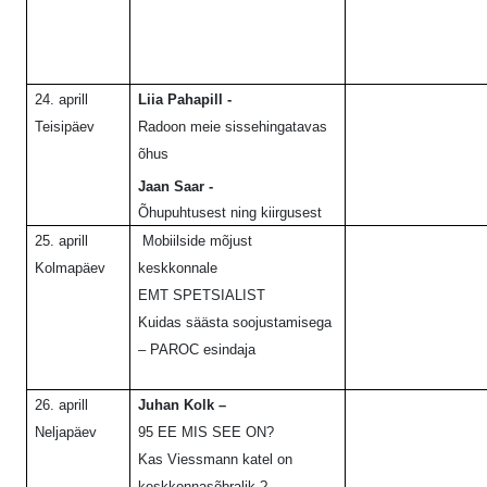
24. aprill
Liia Pahapill -
Teisipäev
Radoon meie sissehingatavas
õhus
Jaan Saar -
Õhupuhtusest ning kiirgusest
25. aprill
Mobiilside mõjust
Kolmapäev
keskkonnale
EMT SPETSIALIST
Kuidas säästa soojustamisega
– PAROC esindaja
26. aprill
Juhan Kolk –
Neljapäev
95 EE MIS SEE ON?
Kas Viessmann katel on
keskkonnasõbralik ?