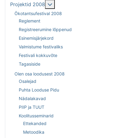
Подробнее: Projektid 2008
Projektid 2008
Ökotantsufestival 2008
Reglement
Registreerumine lõppenud
Esinemisjärjekord
Valmistume festivaliks
Festivali kokkuvõte
Tagasiside
Olen osa loodusest 2008
Osalejad
Puhta Looduse Pidu
Nädalakavad
PIIP ja TUUT
Koolitusseminarid
Ettekanded
Metoodika