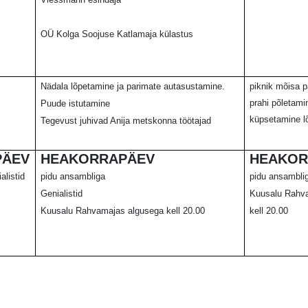
OÜ Kolga Soojuse Katlamaja külastus
Nädala lõpetamine ja parimate autasustamine.
piknik mõisa p
prahi põletami
Puude istutamine
küpsetamine l
Tegevust juhivad Anija metskonna töötajad
PÄEV
HEAKORRAPÄEV
HEAKOR
alistid
pidu ansambliga
pidu ansamblig
s
Genialistid
Kuusalu Rahv
Kuusalu Rahvamajas algusega kell 20.00
kell 20.00