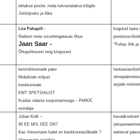
tehakse poster, mida tutvustatakse kõigile.
J
üriööjooks ja lõke.
Liia Pahapill -
kogutud taara 
Radoon meie sissehingatavas õhus
joonistusvõist
Jaan Saar -
"Puhas õhk ja 
Õhupuhtusest ning kiirgusest
lemmikloomade päev
fantaasiavõistl
olmejäätmetes
Mobiilside mõjust
asjade meiste
keskkonnale
EMT SPETSIALIST
Kuidas säästa soojustamisega – PAROC
esindaja
Juhan Kolk –
kevadkontsert 
95 EE MIS SEE ON?
(eksponeerime
Kas Viessmann katel on keskkonnasõbralik ?
eelneval päeva
Viessmann esindaja