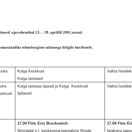
tused ajavahemikul 23. – 28. aprillil 2001.aastal.
säästlike tehnoloogiate näitusega kõigile huvilistele.
ssike
Kolga Keskkool
Valkla hoolde
Kolga lasteaed
sike
Kolga lasteaia lapsed ja Kolga
Keskkooli
Valkla hoolde
õpilased
skkooli
17.04 Film Erin Brockowich
.
17.04 Film Er
filminädal s.t. keskkonna-teemaliste filmide
heakorra päev