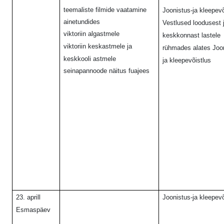
teemaliste filmide vaatamine
Joonistus-ja kleepevõ
ainetundides
Vestlused loodusest 
viktoriin algastmele
keskkonnast lastele
viktoriin keskastmele ja
rühmades alates Joo
keskkooli astmele
ja kleepevõistlus
seinapannoode näitus fuajees
23. aprill
Joonistus-ja kleepevõ
Esmaspäev