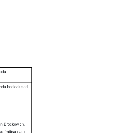
kodu
kodu hoolealused
in
Brockowich.
ad (mõisa pargi