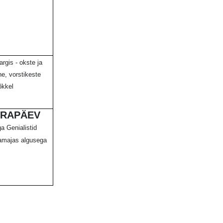
argis - okste ja
ne, vorstikeste
õkkel
RAPÄEV
a Genialistid
amajas algusega