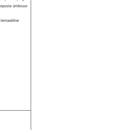
korpuste ümbruse
 temaatiline