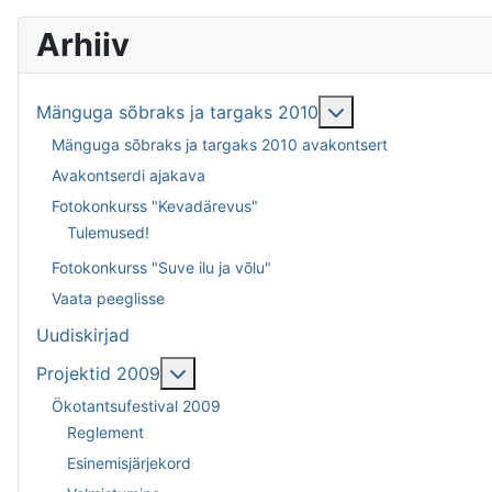
Arhiiv
Подробнее: Mängu
Mänguga sõbraks ja targaks 2010
Mänguga sõbraks ja targaks 2010 avakontsert
Avakontserdi ajakava
Fotokonkurss "Kevadärevus"
Tulemused!
Fotokonkurss "Suve ilu ja võlu"
Vaata peeglisse
Uudiskirjad
Подробнее: Projektid 2009
Projektid 2009
Ökotantsufestival 2009
Reglement
Esinemisjärjekord