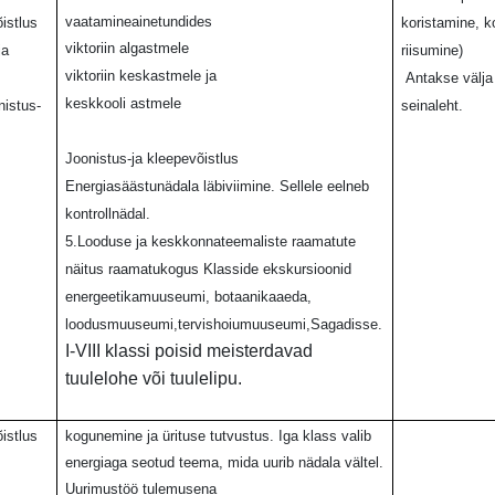
vaatamineainetundides
istlus
koristamine, 
viktoriin algastmele
ja
riisumine)
viktoriin keskastmele ja
Antakse välja
keskkooli astmele
nistus-
seinaleht.
Joonistus-ja kleepevõistlus
Energiasäästunädala läbiviimine. Sellele eelneb
kontrollnädal.
5.Looduse ja keskkonnateemaliste raamatute
näitus raamatukogus Klasside ekskursioonid
energeetikamuuseumi, botaanikaaeda,
loodusmuuseumi,tervishoiumuuseumi,Sagadisse.
I-VIII klassi poisid meisterdavad
tuulelohe või tuulelipu.
istlus
kogunemine ja ürituse tutvustus. Iga klass valib
energiaga seotud teema, mida uurib nädala vältel.
Uurimustöö tulemusena