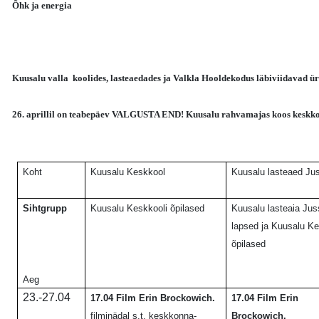
Õhk ja energia
Kuusalu valla koolides, lasteaedades ja Valkla Hooldekodus läbiviidavad üri
26. aprillil on teabepäev VALGUSTA END! Kuusalu rahvamajas koos keskkonna
Koht
Kuusalu Keskkool
Kuusalu lasteaed Ju
Sihtgrupp
Kuusalu Keskkooli õpilased
Kuusalu lasteaia Jus
lapsed ja Kuusalu Ke
õpilased
Aeg
23.-27.04
17.04 Film Erin Brockowich.
17.04 Film Erin
filminädal s.t. keskkonna-
Brockowich.